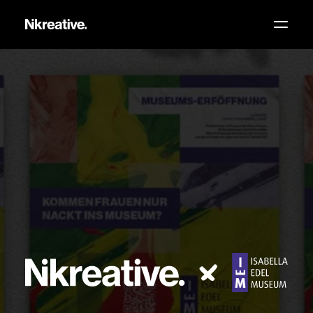
Grafikdesign
Webdesign
Fotografie
Videografie
Über mich
Wissen
Kontakt