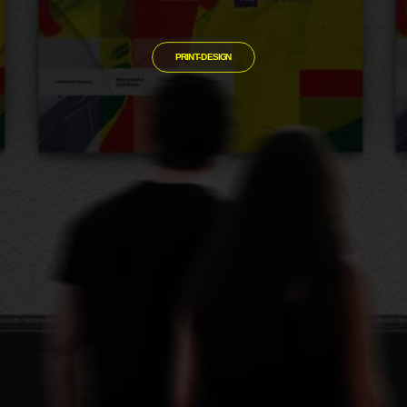
PRINT-DESIGN
NEUSTE PROJEKTE
PCS AG
Webdesign.
M94 GmbH
Webdesign.
© 2026 Nikreative. Alle Rechte vorbehalten.