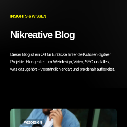
INSIGHTS & WISSEN
NEUSTE PROJEKTE
Nikreative Blog
PCS AG
Webdesign.
Dieser Blog ist ein Ort für Einblicke hinter die Kulissen digitaler
Projekte. Hier geht es um Webdesign, Video, SEO und alles,
was dazugehört – verständlich erklärt und praxisnah aufbereitet.
M94 GmbH
Webdesign.
© 2026 Nikreative. Alle Rechte vorbehalten.
WEBDESIGN