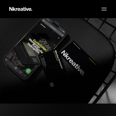
Grafikdesign
Webdesign
Fotografie
Videografie
Über mich
Wissen
Kontakt