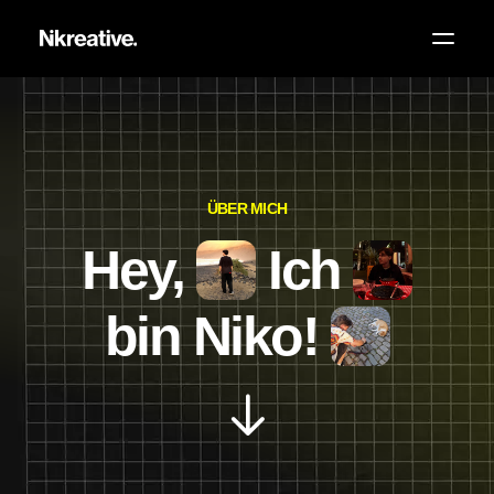
Grafikdesign
Webdesign
ÜBER MICH
Fotografie
Hey,
Ich
Videografie
Über mich
bin Niko!
Wissen
Kontakt