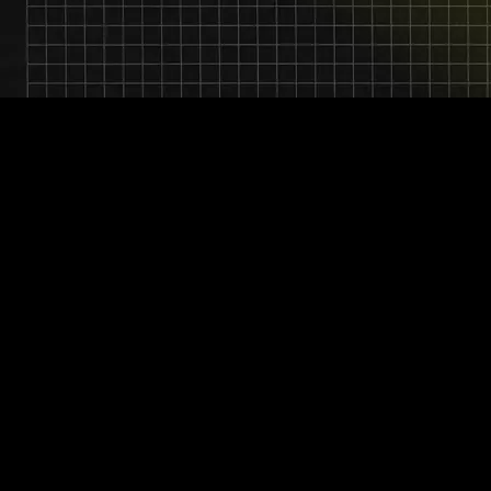
NEUSTE PROJEKTE
PCS AG
Webdesign.
M94 GmbH
Webdesign.
© 2026 Nikreative. Alle Rechte vorbehalten.